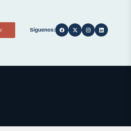
Síguenos:
r