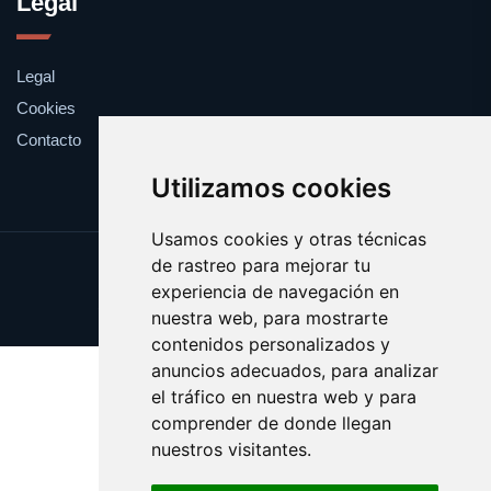
Legal
Legal
Cookies
Contacto
Utilizamos cookies
Usamos cookies y otras técnicas
de rastreo para mejorar tu
Update cookies preferences
experiencia de navegación en
Copyright © 2025 radioeuskadi.es
nuestra web, para mostrarte
contenidos personalizados y
anuncios adecuados, para analizar
el tráfico en nuestra web y para
comprender de donde llegan
nuestros visitantes.