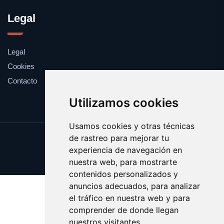
Legal
Legal
Cookies
Contacto
Utilizamos cookies
Usamos cookies y otras técnicas
de rastreo para mejorar tu
Update cookies preferences
experiencia de navegación en
Copyright © 2025 radioeuskadi.es
nuestra web, para mostrarte
contenidos personalizados y
anuncios adecuados, para analizar
el tráfico en nuestra web y para
comprender de donde llegan
nuestros visitantes.