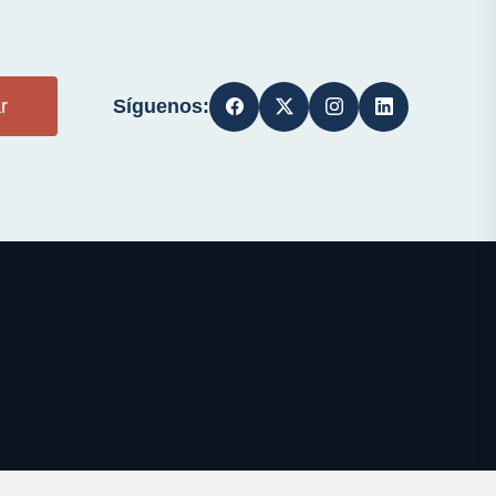
Síguenos:
r