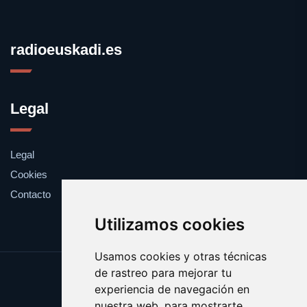
radioeuskadi.es
Legal
Legal
Cookies
Contacto
Utilizamos cookies
Usamos cookies y otras técnicas
de rastreo para mejorar tu
Update cookies preferences
experiencia de navegación en
Copyright © 2025 radioeuskadi.es
nuestra web, para mostrarte